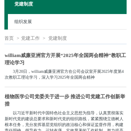
党建制度
组织发展
首页
>
党建工作
>
党建制度
william威廉亚洲官方开展“2025年全国两会精神”教职工
理论学习
3月20日，william威廉亚洲官方在公司会议室开展2025年度第4
次教职工理论学习，深入学习2025年全国两会精神
植物医学公司党委关于进一步 推进公司党建工作创新举
措
以习近平新时代中国特色社会主义思想为指导，认真贯彻落实
新时代党的建设总要求和新时代党的组织路线，紧紧围绕立德树人
根本任务，充分发挥基层党组织的政治核心和保证监督作用，构建
责任明确、领导有力、运转有序、实效显著的工作机制，努力提高