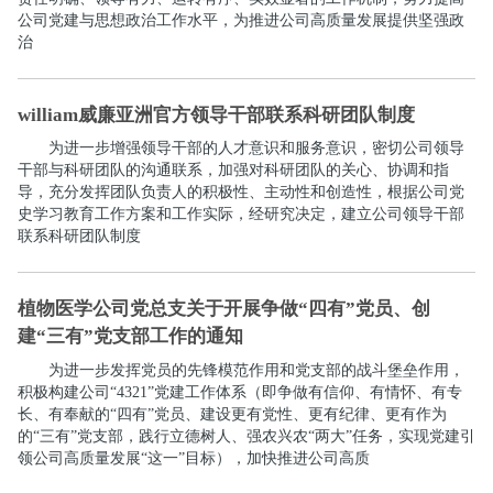
公司党建与思想政治工作水平，为推进公司高质量发展提供坚强政
治
william威廉亚洲官方领导干部联系科研团队制度
为进一步增强领导干部的人才意识和服务意识，密切公司领导
干部与科研团队的沟通联系，加强对科研团队的关心、协调和指
导，充分发挥团队负责人的积极性、主动性和创造性，根据公司党
史学习教育工作方案和工作实际，经研究决定，建立公司领导干部
联系科研团队制度
植物医学公司党总支关于开展争做“四有”党员、创
建“三有”党支部工作的通知
为进一步发挥党员的先锋模范作用和党支部的战斗堡垒作用，
积极构建公司“4321”党建工作体系（即争做有信仰、有情怀、有专
长、有奉献的“四有”党员、建设更有党性、更有纪律、更有作为
的“三有”党支部，践行立德树人、强农兴农“两大”任务，实现党建引
领公司高质量发展“这一”目标），加快推进公司高质