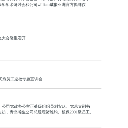
学术研讨会和公司william威廉亚洲官方揭牌仪
成立大会隆重召开
-优秀员工返校专题宣讲会
强、公司党政办公室正处级组织员刘安庆、党总支副书
访，青岛瀚生公司总经理褚维约、植保2001级员工、