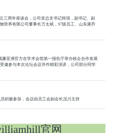
会成立三周年座谈会，公司党总支书记韩强，副书记、副
物营养有限公司董事长万太斌，97级员工、山东康乔
am威廉亚洲官方在学术会馆第一报告厅举办校企合作发展
况川受邀参与本次论坛会议并作精彩演讲，公司部分同学
成员积极参加，会议由员工会副会长况川主持
liamhill官网