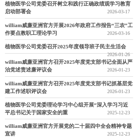
植物医学公司党委召开树立和践行正确政绩观学习教育
启动部署会
2026-03-17
william威廉亚洲官方开展2026年政府工作报告“三农”工
作要点教职工理论学习
2026-03-16
植物医学公司党委召开2025年度领导班子民主生活会
2026-01-26
william威廉亚洲官方召开2025年度党支部书记全面从严
治党述责述廉评议会
2026-01-23
william威廉亚洲官方召开2025年度党支部书记抓基层党
建工作述职评议会
2026-01-23
植物医学公司党委理论学习中心组开展“深入学习习近
平总书记关于国家安全的重
2025-12-23
william威廉亚洲官方开展党的二十届四中全会精神专题
宣讲
2025-12-23