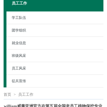
员工工作
学工队伍
团学组织
就业信息
班级风采
员工风采
征兵宣传
首页
>
员工工作
william威廉亚洲官方在第五届全国老员工植物保护专业