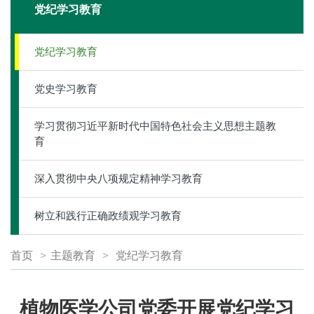
党纪学习教育
党纪学习教育
党史学习教育
学习贯彻习近平新时代中国特色社会主义思想主题教
育
深入贯彻中央八项规定精神学习教育
树立和践行正确政绩观学习教育
首页
>
主题教育
>
党纪学习教育
植物医学公司党委开展党纪学习