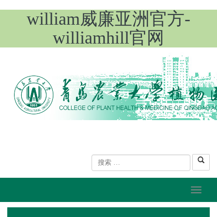
william威廉亚洲官方-
williamhill官网