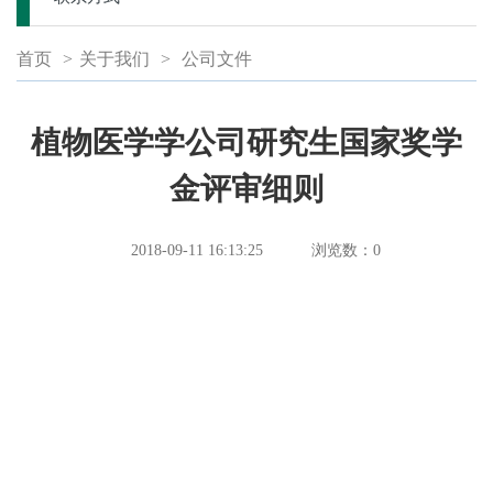
首页
>
关于我们
>
公司文件
植物医学学公司研究生国家奖学
金评审细则
2018-09-11 16:13:25
浏览数：
0