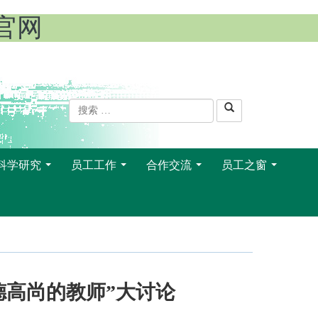
l官网
科学研究
员工工作
合作交流
员工之窗
...
...
...
...
德高尚的教师”大讨论