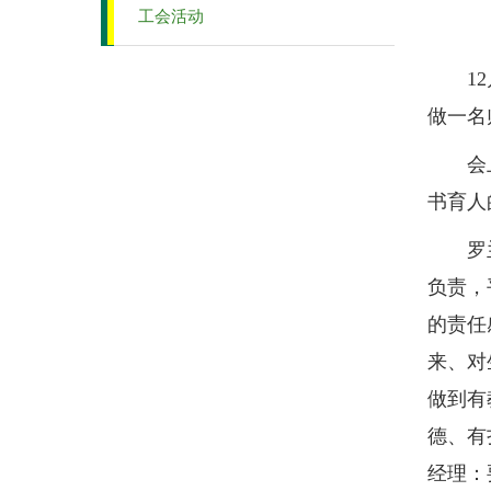
工会活动
12月
做一名
会上，
书育人
罗兰教
负责，
的责任
来、对
做到有
德、有
经理：