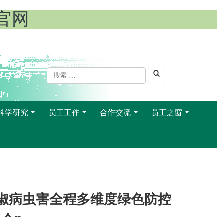
l官网
科学研究
员工工作
合作交流
员工之窗
...
...
...
...
“辣椒病虫害全程多维度绿色防控