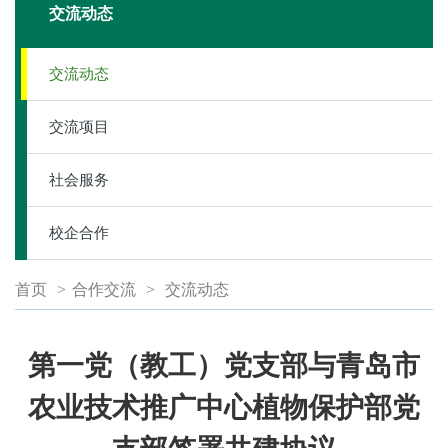
交流动态
交流动态
交流项目
社会服务
校企合作
首页
>
合作交流
>
交流动态
第一党（教工）党支部与青岛市
农业技术推广中心植物保护部党