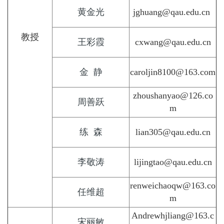
黄金光
jghuang@qau.edu.cn
教授
王彩霞
cxwang@qau.edu.cn
金 静
caroljin8100@163.com
zhoushanyao@126.co
周善跃
m
练 森
lian305@qau.edu.cn
李敬涛
lijingtao@qau.edu.cn
renweichaoqw@163.co
任维超
m
Andrewhjliang@163.c
宋丽敏