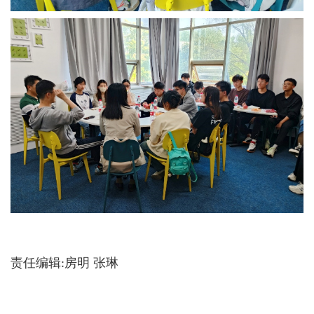
责任编辑:房明 张琳