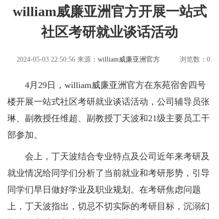
william威廉亚洲官方开展一站式
社区考研就业谈话活动
2024-05-03 22:50:56
来源：
william威廉亚洲官方
浏览数：
0
4月29日，william威廉亚洲官方在东苑宿舍四号
楼开展一站式社区考研就业谈话活动，公司辅导员张
琳、副教授任维超、副教授丁天波和21级主要员工干
部参加。
会上，丁天波结合专业特点及公司近年来考研及
就业情况给同学们分析了当前就业和考研形势，引导
同学们早日做好学业及职业规划。在考研焦虑问题
上，丁天波指出，切忌不切实际的考研目标，沉溺幻