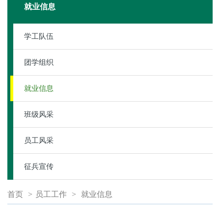
就业信息
学工队伍
团学组织
就业信息
班级风采
员工风采
征兵宣传
首页
>
员工工作
>
就业信息