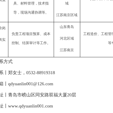
供实
具、材料管理，技术指
域
）
导，现场沟通协调等。
江苏南京区域
山东青岛
价岗
负责工程项目预算、成本
工程造价、工程管
河北区域
供实
控制、结算审计等工作。
等
）
江苏南京
方式
女士，0532-88919318
yuanlin001@126.com
青岛市崂山区同安路双福大厦20层
w.qdyuanlin001.com