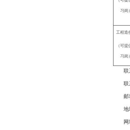
（可提
习岗
工程造
（可提
习岗
联系
联系丨郑
邮箱丨qd
地址丨
网址丨ww