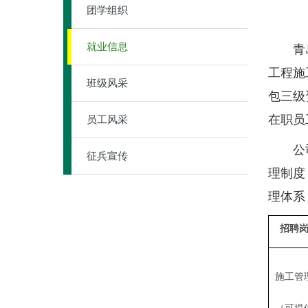
团学组织
就业信息
青岛零
工程施
班级风采
包三级
在职员
员工风采
公司以
征兵宣传
理制度，
理体系
招聘
施工管