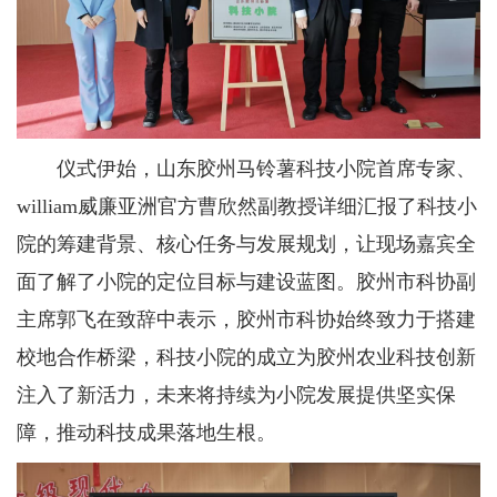
仪式伊始，山东胶州马铃薯科技小院首席专家、
william威廉亚洲官方曹欣然副教授详细汇报了科技小
院的筹建背景、核心任务与发展规划，让现场嘉宾全
面了解了小院的定位目标与建设蓝图。胶州市科协副
主席郭飞在致辞中表示，胶州市科协始终致力于搭建
校地合作桥梁，科技小院的成立为胶州农业科技创新
注入了新活力，未来将持续为小院发展提供坚实保
障，推动科技成果落地生根。