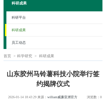
科研成果
科研平台
科研成果
员工动态
首页
>
科学研究
>
科研成果
山东胶州马铃薯科技小院举行签
约揭牌仪式
2026-01-14 18:43:29
来源：
william威廉亚洲官方
浏览数：
0