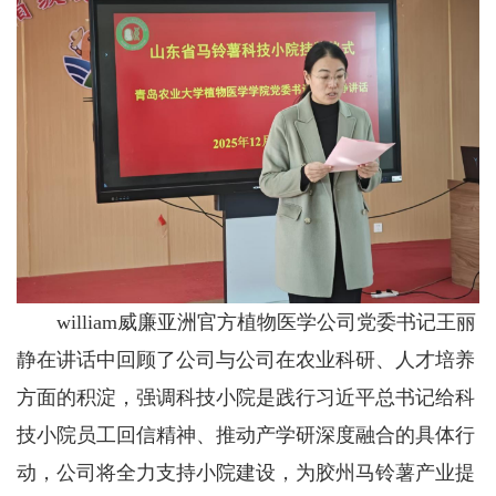
william威廉亚洲官方植物医学公司党委书记王丽
静在讲话中回顾了公司与公司在农业科研、人才培养
方面的积淀，强调科技小院是践行习近平总书记给科
技小院员工回信精神、推动产学研深度融合的具体行
动，公司将全力支持小院建设，为胶州马铃薯产业提