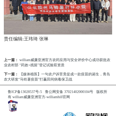
责任编辑:王玮琦 张琳
上一篇：
william威廉亚洲官方农药应用与安全评价中心成功获批农
业农村部 “药效+残留”登记试验双资质
下一篇：
【媒体植医】一句农户诉苦竟促成一款疫苗的诞生，青岛
农大研发“马铃薯疫苗”打赢田间病毒保卫战
鲁ICP备13028537号-5
鲁公网安备 37021402000104号
版权所
有 william威廉亚洲官方-williamhill官网