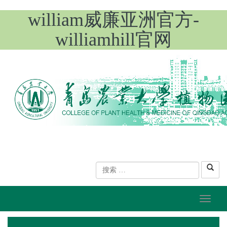
william威廉亚洲官方-
williamhill官网