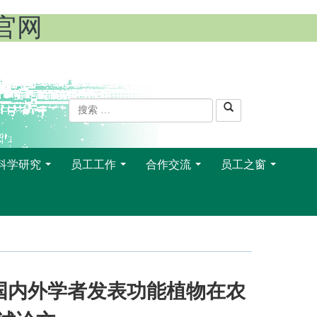
l官网
科学研究
员工工作
合作交流
员工之窗
...
...
...
...
合国内外学者发表功能植物在农