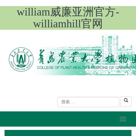
william威廉亚洲官方-
williamhill官网