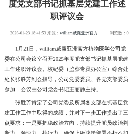
度党支部书记抓基层党建工作述
职评议会
2026-01-23 18:41:53
来源：
william威廉亚洲官方
浏览数：
0
1月21日，william威廉亚洲官方植物医学公司党
委在公司会议室召开2025年度党支部书记抓基层党建
工作述职评议会。校纪委（监察专员办公室）综合处
处长张胜芳到会指导，公司党委委员、各党支部委员
参加，会议由公司党委书记王丽静主持。
张胜芳肯定了公司党委及所属各支部在抓基层党
建工作工作中取得的成绩，并对下一步工作提出了三
点要求：一是要把稳政治方向，持续提升党员政治判
断力、领悟力、执行力，确保上级决策部署不折不扣