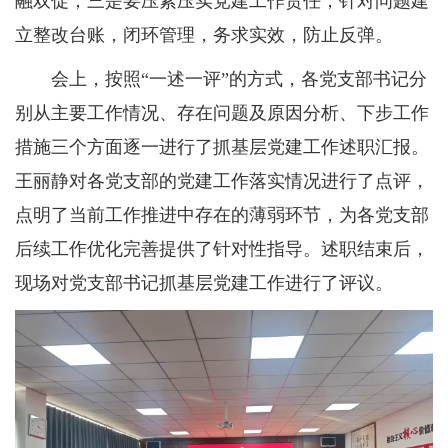
融双促；三是要压紧压实党建工作责任，针对问题建
立整改台账，闭环管理，务求实效，防止反弹。
会上，按照“一述一评”的方式，各党支部书记分
别从主要工作情况、存在问题及原因分析、下步工作
措施三个方面逐一进行了抓基层党建工作述职汇报。
王丽静对各党支部的党建工作落实情况进行了点评，
点明了当前工作推进中存在的薄弱环节，为各党支部
后续工作优化完善提供了针对性指导。述职结束后，
现场对党支部书记抓基层党建工作进行了评议。