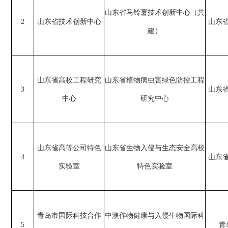
山东省马铃薯技术创新中心（共
2
山东省技术创新中心
山东
建）
山东省高校工程研究
山东省植物病虫害绿色防控工程
3
山东
中心
研究中心
山东省高等公司特色
山东省生物入侵与生态安全高校
4
山东
实验室
特色实验室
青岛市国际科技合作
中澳作物健康与入侵生物国际科
5
青