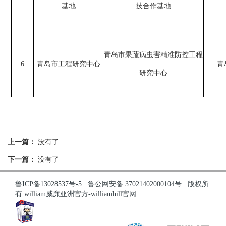
基地
技合作基地
青岛市果蔬病虫害精准防控工程
6
青岛市工程研究中心
青
研究中心
上一篇：
没有了
下一篇：
没有了
鲁ICP备13028537号-5
鲁公网安备 37021402000104号
版权所
有 william威廉亚洲官方-williamhill官网