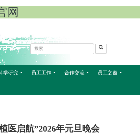
l官网
科学研究
员工工作
合作交流
员工之窗
...
...
...
...
，植医启航”2026年元旦晚会