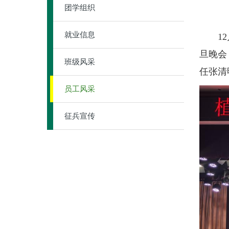
团学组织
就业信息
12月
旦晚会
班级风采
任张清
员工风采
征兵宣传