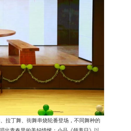
、拉丁舞、街舞串烧轮番登场，不同舞种的
唱出青春里的美好情愫；小品《领养日》以