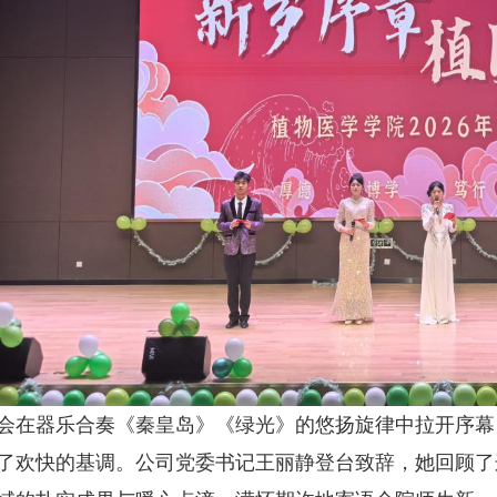
器乐合奏《秦皇岛》《绿光》的悠扬旋律中拉开序幕
了欢快的基调。公司党委书记王丽静登台致辞，她回顾了