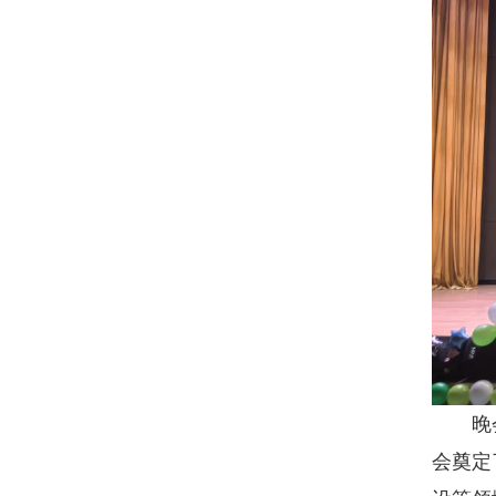
晚会在
会奠定