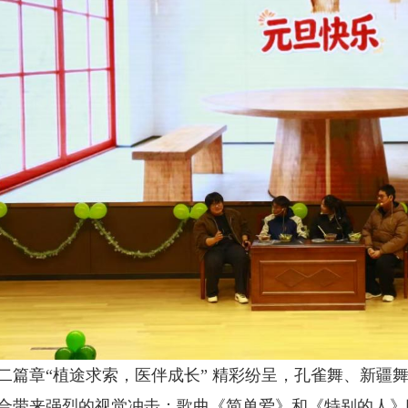
章“植途求索，医伴成长” 精彩纷呈，孔雀舞、新疆舞
合带来强烈的视觉冲击；歌曲《简单爱》和《特别的人》