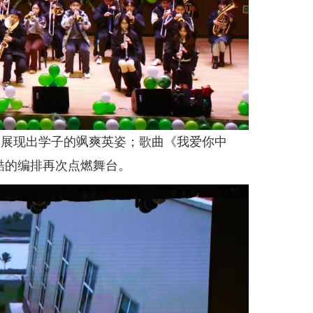
展现出学子的飒爽英姿；歌曲《我爱你中
炫酷的编排再次点燃舞台。