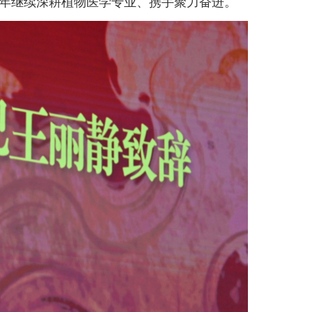
年继续深耕植物医学专业、携手聚力奋进。