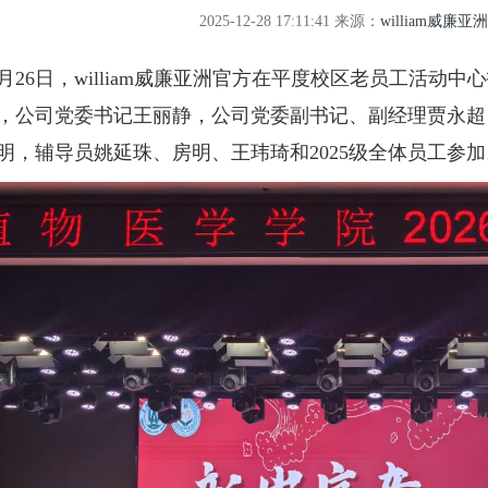
2025-12-28 17:11:41
来源：
william威廉亚
26日，william威廉亚洲官方在平度校区老员工活动中心
，公司党委书记王丽静，公司党委副书记、副经理贾永超
明，辅导员姚延珠、房明、王玮琦和2025级全体员工参加