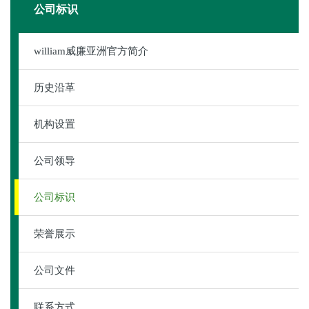
公司标识
​william威廉亚洲官方简介
历史沿革
机构设置
公司领导
公司标识
荣誉展示
公司文件
联系方式