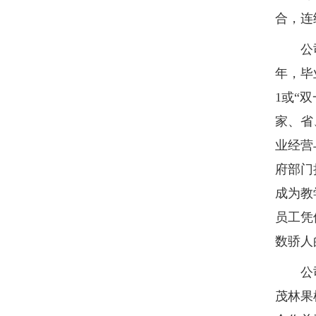
合，连
公司连
年，毕
1或“
家、省
业经营
府部门
成为教
员工凭
数骄人
公司坚
茂林果