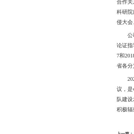
合作关
科研院
侵大会
公司积
论证指
7和2
省各分
202
议，是
队建设
积极辐
上一篇：