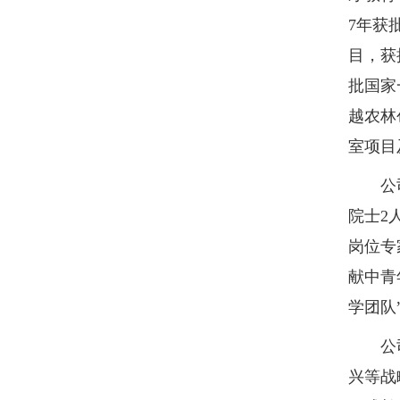
7年获
目，获
批国家
越农林
室项目
公司现
院士2
岗位专
献中青
学团队
公司积
兴等战