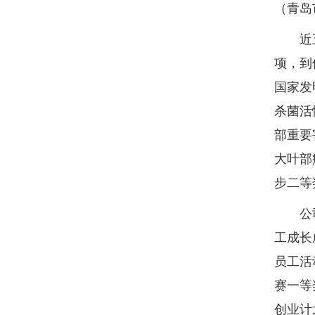
（青岛
近五年
项，到
国家发
杀菌活
部重要
大叶部
步二等
公司全
工成长
员工活
赛一等
创业计