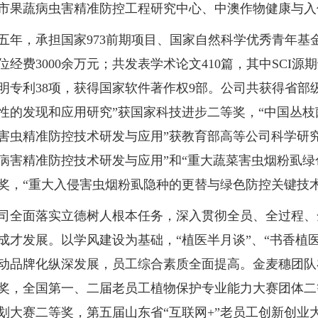
市果蔬病虫害精准防控工程研究中心、中澳作物健康与入
，承担国家973前期项目、国家自然科学优秀青年基金
位经费3000余万元；共发表学术论文410篇，其中SCI源期
明专利38项，获得国家软件著作权9部。公司共获得省部
性的发现和应用研究”获国家科技进步二等奖，“中国丛枝
害虫精准防控技术研发与应用”获教育部高等公司科学研
病害精准防控技术研发与应用”和“重大蔬菜害虫烟粉虱绿
奖，“重大入侵害虫烟粉虱隐种的更替与绿色防控关键技
面落实立德树人根本任务，深入贯彻全员、全过程、全
成才发展。以学风建设为基础，“植医半月谈”、“书香植医
动品牌化纵深发展，员工综合素质全面提高。金麦穗团队
奖，全国第一、二届老员工植物保护专业能力大赛团体二
划大赛二等奖，第五届山东省“互联网+”老员工创新创业