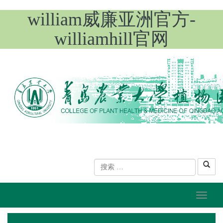
william威廉亚洲官方-
williamhill官网