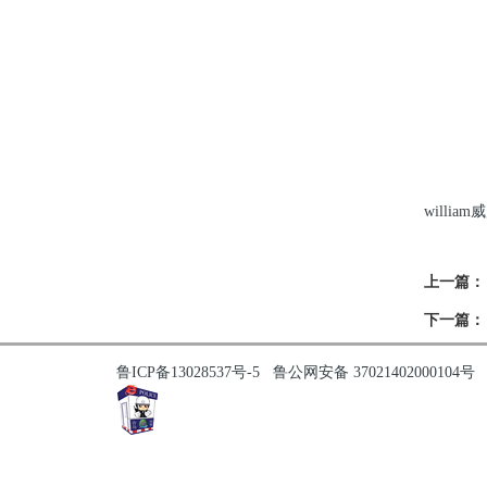
willi
上一篇：
下一篇：
鲁ICP备13028537号-5
鲁公网安备 37021402000104号