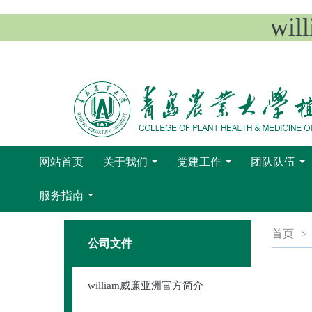
wi
网站首页
关于我们
党建工作
团队队伍
...
...
...
服务指南
...
首页
>
公司文件
​william威廉亚洲官方简介