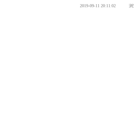
2019-09-11 20:11:02
浏