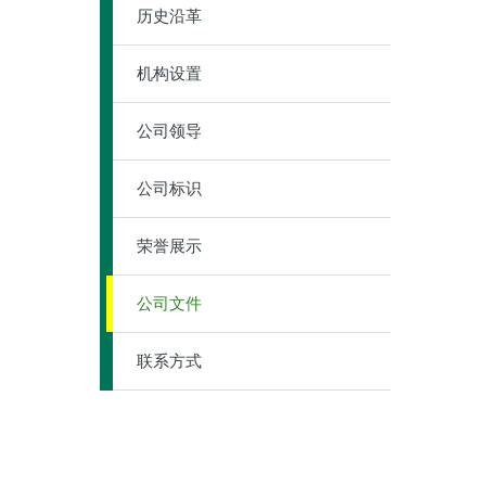
历史沿革
机构设置
公司领导
公司标识
荣誉展示
公司文件
联系方式