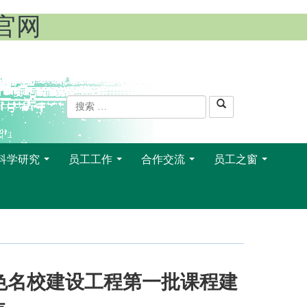
l官网
科学研究
员工工作
合作交流
员工之窗
...
...
...
...
特色名校建设工程第一批课程建