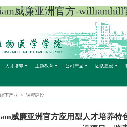
lliam威廉亚洲官方-williamhil
人才培养
主题教育
公司产品
团队建设
...
...
...
...
旗下产业
>
课程建设
lliam威廉亚洲官方应用型人才培养