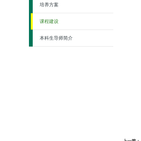
培养方案
课程建设
本科生导师简介