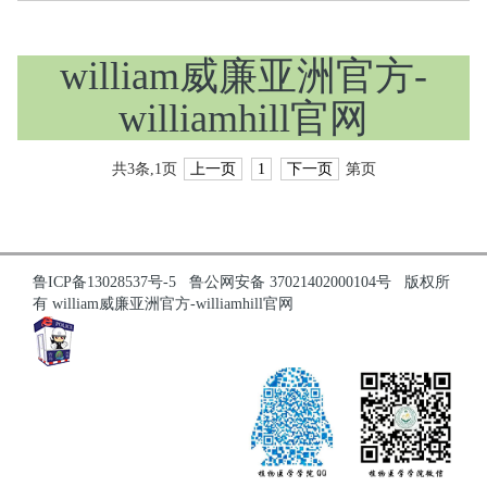
william威廉亚洲官方-
williamhill官网
共3条,1页
上一页
1
下一页
第页
鲁ICP备13028537号-5
鲁公网安备 37021402000104号
版权所
有 william威廉亚洲官方-williamhill官网