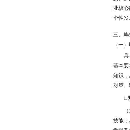
业核心
个性发
三、毕
（一）
具有良
基本要
知识，
对策、
1.
（
技能；