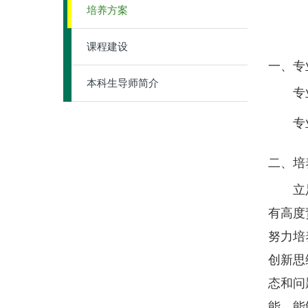
培养方案
课程建设
一、专
本科生导师简介
专业
专业
二、培
立
有高度
努力培
创新思
态和问
能，能