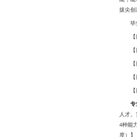
拔尖创
毕
【
【
【
【
【
专
人才。
4
种能
度）】