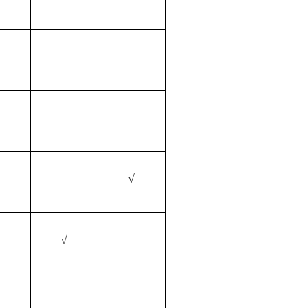
√
√
√
√