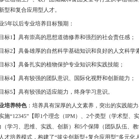
新型和复合应用型人才。
业
5
年以后专业培养目标预期：
目标
1
】具有崇高的思想道德修养和强烈的社会责任感；
目标
2
】具备雄厚的自然科学基础知识和良好的人文科学
目标
3
】具备扎实的植物保护专业知识和实践技能；
目标
4
】具有较强的团队意识、国际化视野和创新能力；
目标
5
】具有较强的适应能力，终身学习意识。
业培养特色
：培养具有深厚的人文素养，突出的实践能力
实施“
12345
”【即
1
个理念（
IPM
）、
2
个类型（学术型、
力（学习、思维、实践、创新）和
5
个保障（团队队伍、教
人才培养模式，构建了“拔尖创新型
+
复合应用型”多元化