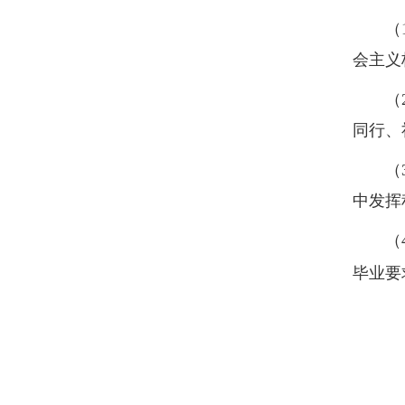
（
会主义
（
同行、
（
中发挥
（
毕业要