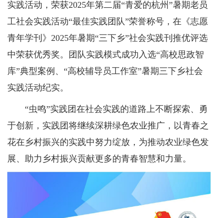
实践活动，荣获2025年第二届“青爱的杭州”暑期老员
工社会实践活动“最佳实践团队”荣誉称号，在《志愿
青年学刊》2025年暑期“三下乡”社会实践刊推优评选
中荣获优秀奖。团队实践模式成功入选“高校思政智
库”典型案例、“高校辅导员工作室”暑期三下乡社会
实践活动纪实。
“虫鸣”实践团在社会实践的道路上不断探索、勇
于创新，实践团将继续深耕绿色农业推广，以青春之
花在乡村振兴的实践中努力绽放，为推动农业绿色发
展、助力乡村振兴贡献更多的青春智慧和力量。