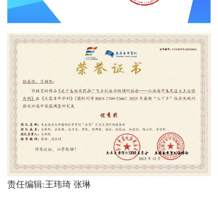
责任编辑:王玮琦 张琳