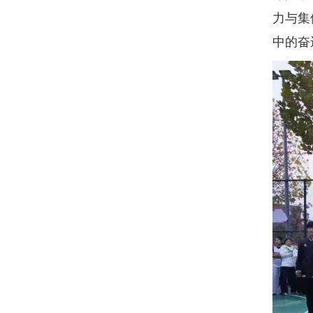
力与集
中的奋