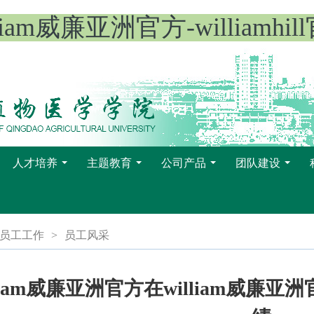
lliam威廉亚洲官方-williamhil
人才培养
主题教育
公司产品
团队建设
...
...
...
...
员工工作
>
员工风采
lliam威廉亚洲官方在william威