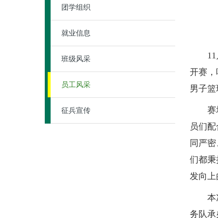
团学组织
就业信息
11月
班级风采
开赛，
员工风采
男子篮
赛场上
征兵宣传
员们配
同严密
们都秉
发向上
本次“
务队承