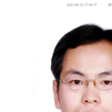
2023-06-25 17:04:37
浏