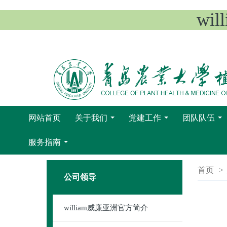
wi
网站首页
关于我们
党建工作
团队队伍
...
...
...
服务指南
...
首页
>
公司领导
​william威廉亚洲官方简介