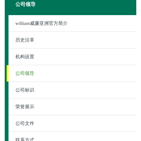
公司领导
​william威廉亚洲官方简介
历史沿革
机构设置
公司领导
公司标识
荣誉展示
公司文件
联系方式