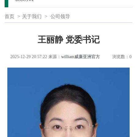
首页
>
关于我们
>
公司领导
王丽静 党委书记
2025-12-29 20:57:22
来源：
william威廉亚洲官方
浏览数：
0